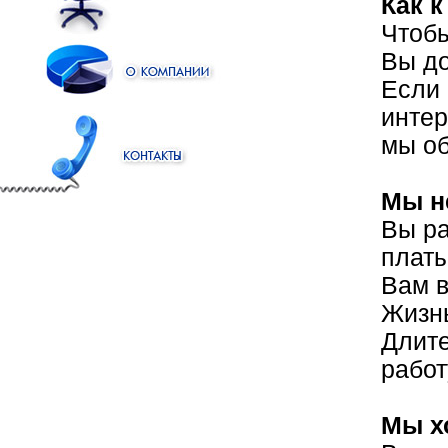
Как к
Чтобы
Вы до
Если 
интер
мы об
Мы не
Вы ра
платы
Вам в
Жизнь
Длите
работ
Мы хо