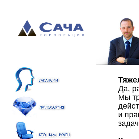
Тяжел
Да, р
Мы тр
дейс
и пр
задач