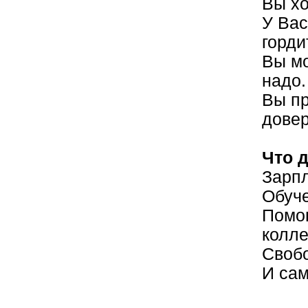
Вы хо
У Вас
горди
Вы мо
надо.
Вы пр
довер
Что 
Зарпл
Обуч
Помощ
колле
Свобо
И сам